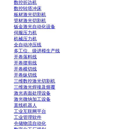
数控折边机
数控转塔冲床
板材激光切割机
管材激光切割机
钣金激光自动化设备
伺服压力机
机械压力机
全自动冲压线
多工位、级进模生产线
开卷落料线
开卷摆剪线
开卷横切线
开卷纵切线
三维数控激光切割机
三维激光焊接及熔覆
激光表面处理设备
激光微纳加工设备
直线机器人
工业互联网平台
工业管理软件
仓储物流自动化