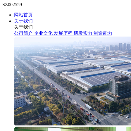
SZ002559
网站首页
关于我们
关于我们
公司简介
企业文化
发展历程
研发实力
制造能力