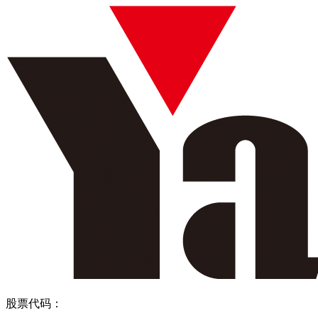
股票代码：