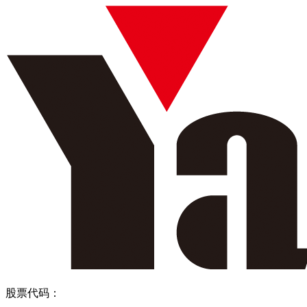
股票代码：