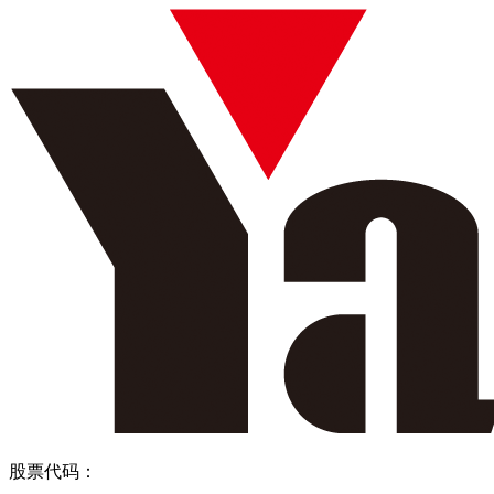
股票代码：