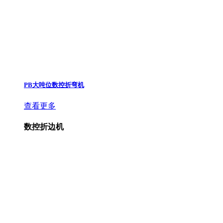
PB大吨位数控折弯机
查看更多
数控折边机