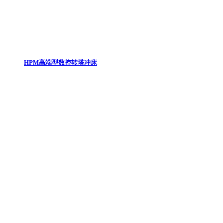
HPM高端型数控转塔冲床