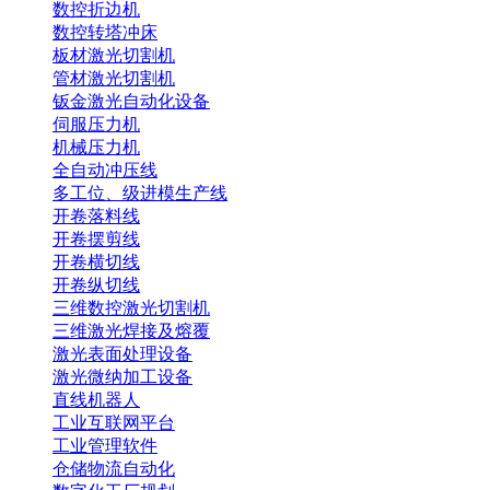
数控折边机
数控转塔冲床
板材激光切割机
管材激光切割机
钣金激光自动化设备
伺服压力机
机械压力机
全自动冲压线
多工位、级进模生产线
开卷落料线
开卷摆剪线
开卷横切线
开卷纵切线
三维数控激光切割机
三维激光焊接及熔覆
激光表面处理设备
激光微纳加工设备
直线机器人
工业互联网平台
工业管理软件
仓储物流自动化